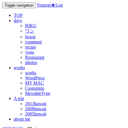
Yomogi★Log
Toggle navigation
TOP
days
RIKU
ワン
house
comment
recipe
yoga
Restaurant
photos
works
works
WordPress
MY MAC
Customize
MovableType
A trip
2013hawaii
2008hawaii
2005hawaii
about me