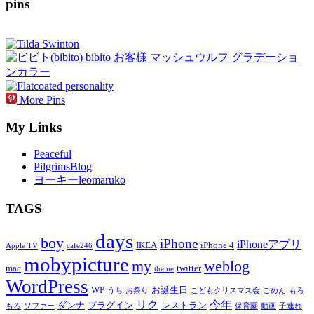
pins
More Pins
My Links
Peaceful
PilgrimsBlog
ヨーキーleomaruko
TAGS
days
boy
iPhone
iPhoneアプリ
IKEA
iPhone 4
Apple TV
cafe246
mobypicture
my
weblog
mac
twitter
theme
WordPress
WP
お誕生日
うち
お祭り
こどもクリスマス会
ごめん
もろ
リク
今年
ダンナ
プラグイン
レストラン
もろ
ソファー
保育園
動画
子連れ