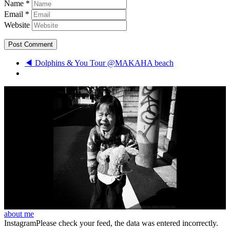
Name
*
Email
*
Website
◀ Dolphins & You Tour @MAKAHA beach
about me
InstagramPlease check your feed, the data was entered incorrectly.