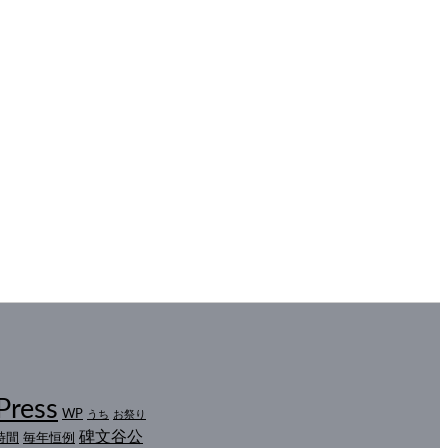
Press
WP
うち
お祭り
碑文谷公
時間
毎年恒例