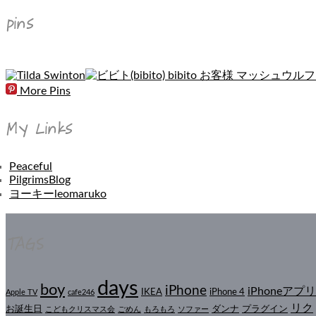
pins
More Pins
My Links
Peaceful
PilgrimsBlog
ヨーキーleomaruko
TAGS
days
boy
iPhone
iPhoneアプリ
IKEA
iPhone 4
Apple TV
cafe246
リク
お誕生日
ダンナ
プラグイン
こどもクリスマス会
ごめん
もろもろ
ソファー