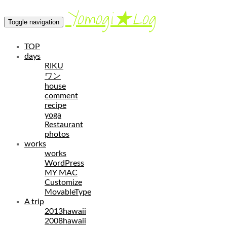
Yomogi★Log
Toggle navigation
TOP
days
RIKU
ワン
house
comment
recipe
yoga
Restaurant
photos
works
works
WordPress
MY MAC
Customize
MovableType
A trip
2013hawaii
2008hawaii