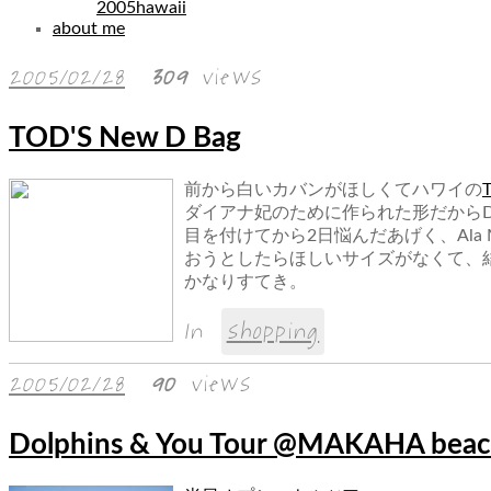
2005hawaii
about me
2005/02/28
309
views
TOD'S New D Bag
前から白いカバンがほしくてハワイの
ダイアナ妃のために作られた形だからD
目を付けてから2日悩んだあげく、Ala Mo
おうとしたらほしいサイズがなくて、
かなりすてき。
In
shopping
2005/02/28
90
views
Dolphins & You Tour @MAKAHA bea