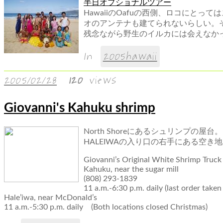
半日オプショナルツアー
HawaiiのOafuの西側、ロコにと
オのアンテナも建てられないらしい。
残念ながら野生のイルカには会えなか
In
2005hawaii
2005/02/28
120
views
Giovanni's Kahuku shrimp
North Shoreにあるシュリンプ
HALEIWAの入り口の右手にある空き
Giovanni’s Original White Shrimp Truck
Kahuku, near the sugar mill
(808) 293-1839
11 a.m.-6:30 p.m. daily (last order taken
Hale’iwa, near McDonald’s
11 a.m.-5:30 p.m. daily (Both locations closed Christmas)