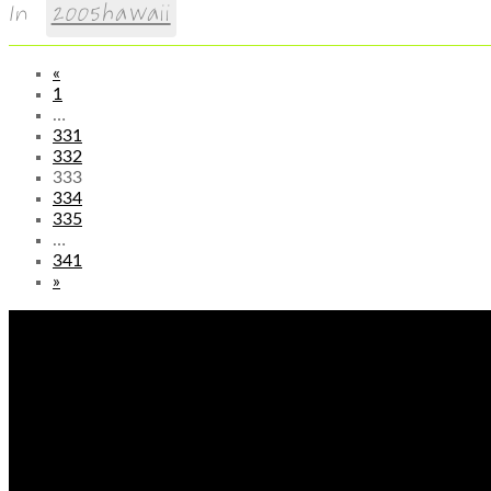
In
2005hawaii
«
1
…
331
332
333
334
335
…
341
»