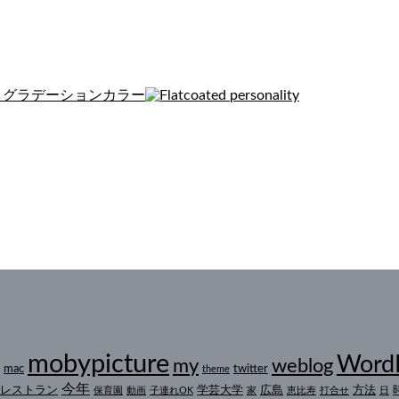
mobypicture
Word
my
weblog
mac
twitter
theme
今年
レストラン
学芸大学
広島
方法
保育園
動画
子連れOK
家
恵比寿
打合せ
日