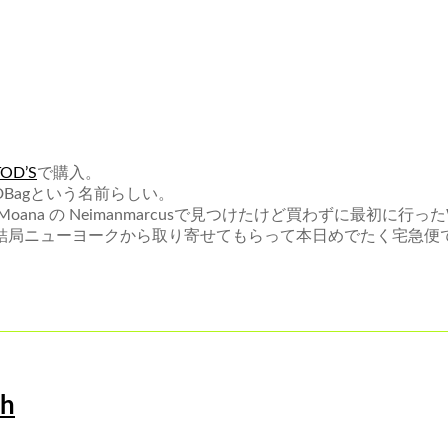
TOD’S
で購入。
Bagという名前らしい。
ana の Neimanmarcusで見つけたけど買わずに最初に行ったW
結局ニューヨークから取り寄せてもらって本日めでたく宅急便
ch