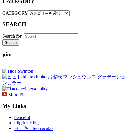
CATEGORY
CATEGORY
SEARCH
Search for:
Search
pins
More Pins
My Links
Peaceful
PilgrimsBlog
ヨーキーleomaruko