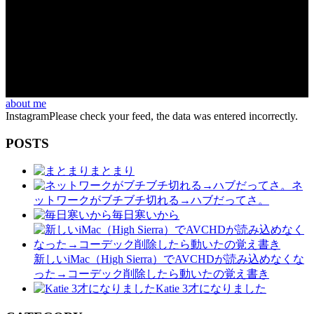
about me
InstagramPlease check your feed, the data was entered incorrectly.
POSTS
まとまり
ネ
ットワークがブチブチ切れる→ハブだってさ。
毎日寒いから
新しいiMac（High Sierra）でAVCHDが読み込めなくな
った→コーデック削除したら動いたの覚え書き
Katie 3才になりました