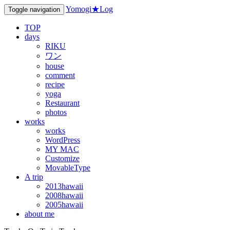
Yomogi★Log
Toggle navigation
TOP
days
RIKU
ワン
house
comment
recipe
yoga
Restaurant
photos
works
works
WordPress
MY MAC
Customize
MovableType
A trip
2013hawaii
2008hawaii
2005hawaii
about me