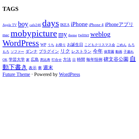
TAGS
days
boy
iPhone
iPhoneアプリ
IKEA
iPhone 4
Apple TV
cafe246
mobypicture
my
weblog
mac
twitter
theme
WordPress
WP
お誕生日
うち
お祭り
こどもクリスマス会
ごめん
もろ
リク
今年
ダンナ
プラグイン
レストラン
もろ
ソファー
保育園
動画
子連れ
自
碑文谷公園
学芸大学
広島
方法
時間
毎年恒例
OK
家
恵比寿
打合せ
日
動下書き
週末
表示
車
Future Theme
⋅ Powered by
WordPress