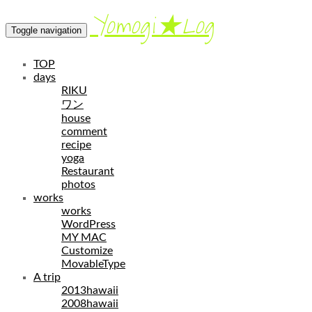
Yomogi★Log
Toggle navigation
TOP
days
RIKU
ワン
house
comment
recipe
yoga
Restaurant
photos
works
works
WordPress
MY MAC
Customize
MovableType
A trip
2013hawaii
2008hawaii