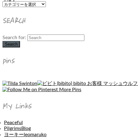
SEARCH
Search for:
Search
pins
More Pins
My Links
Peaceful
PilgrimsBlog
ヨーキーleomaruko