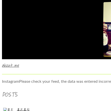
about me
InstagramPlease check your feed, the data was entered incorre
POSTS
まとまり