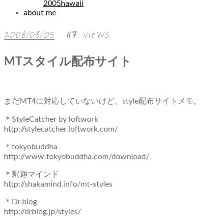
2005hawaii
about me
2008/03/05
117
views
MTスタイル配布サイト
まだMT4に対応していないけど、style配布サイトメモ。
＊StyleCatcher by loftwork
http://stylecatcher.loftwork.com/
＊tokyobuddha
http://www.tokyobuddha.com/download/
＊釈迦マインド
http://shakamind.info/mt-styles
＊Dr.blog
http://drblog.jp/styles/