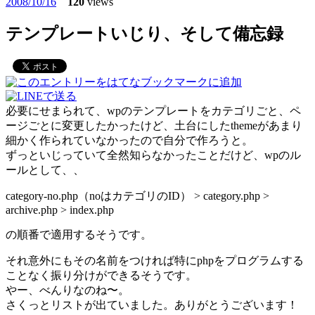
2008/10/16
120
views
テンプレートいじり、そして備忘録
必要にせまられて、wpのテンプレートをカテゴリごと、ペ
ージごとに変更したかったけど、土台にしたthemeがあまり
細かく作られていなかったので自分で作ろうと。
ずっといじっていて全然知らなかったことだけど、wpのル
ールとして、、
category-no.php（noはカテゴリのID） > category.php >
archive.php > index.php
の順番で適用するそうです。
それ意外にもその名前をつければ特にphpをプログラムする
ことなく振り分けができるそうです。
やー、べんりなのね〜。
さくっとリストが出ていました。ありがとうございます！