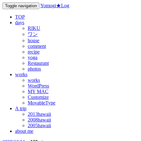
Yomogi★Log
Toggle navigation
TOP
days
RIKU
ワン
house
comment
recipe
yoga
Restaurant
photos
works
works
WordPress
MY MAC
Customize
MovableType
A trip
2013hawaii
2008hawaii
2005hawaii
about me