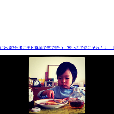
に出発3分後にチビ爆睡で車で待つ。寒いので逆にそれもよし 