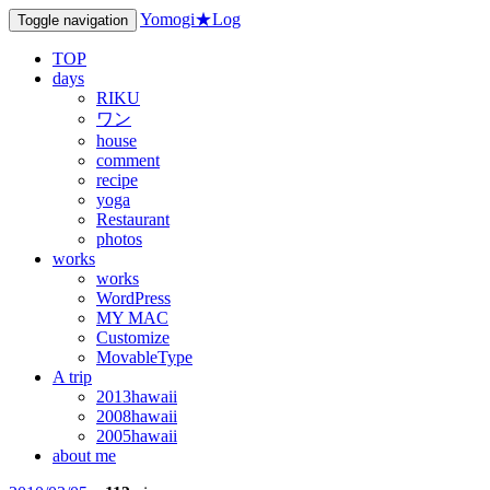
Yomogi★Log
Toggle navigation
TOP
days
RIKU
ワン
house
comment
recipe
yoga
Restaurant
photos
works
works
WordPress
MY MAC
Customize
MovableType
A trip
2013hawaii
2008hawaii
2005hawaii
about me