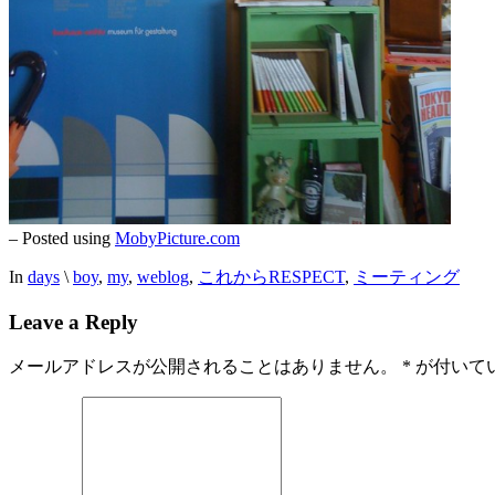
– Posted using
MobyPicture.com
In
days
\
boy
,
my
,
weblog
,
これからRESPECT
,
ミーティング
Leave a Reply
メールアドレスが公開されることはありません。
*
が付いて