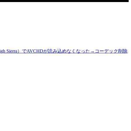
High Sierra）でAVCHDが読み込めなくなった→コーデック削除