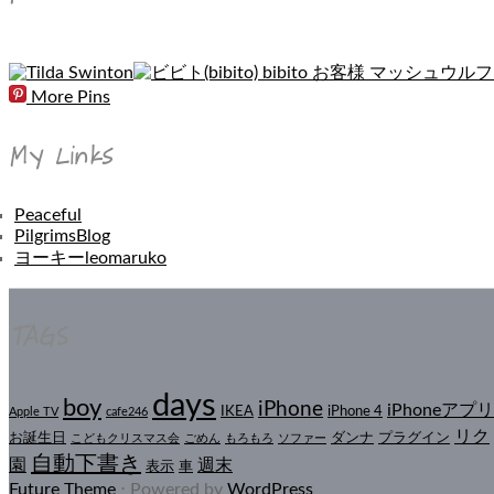
More Pins
My Links
Peaceful
PilgrimsBlog
ヨーキーleomaruko
TAGS
days
boy
iPhone
iPhoneアプリ
IKEA
iPhone 4
Apple TV
cafe246
リク
お誕生日
ダンナ
プラグイン
こどもクリスマス会
ごめん
もろもろ
ソファー
自動下書き
園
週末
表示
車
Future Theme
⋅ Powered by
WordPress