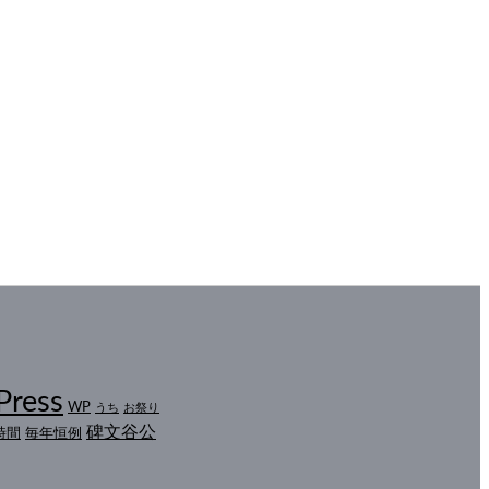
Press
WP
うち
お祭り
碑文谷公
時間
毎年恒例