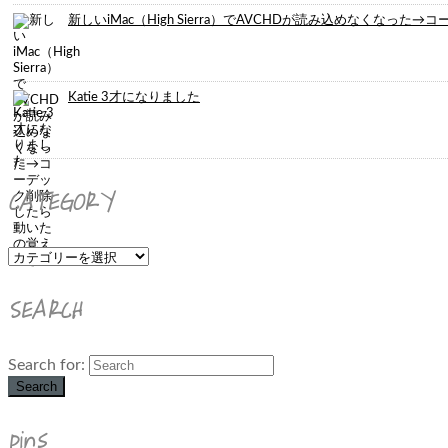
新しいiMac（High Sierra）でAVCHDが読み込めなくなっ
Katie 3才になりました
CATEGORY
SEARCH
Search for:
Search
pins