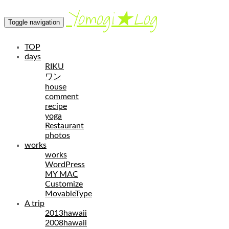
Yomogi★Log
Toggle navigation
TOP
days
RIKU
ワン
house
comment
recipe
yoga
Restaurant
photos
works
works
WordPress
MY MAC
Customize
MovableType
A trip
2013hawaii
2008hawaii