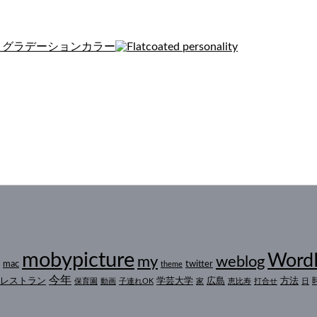
mobypicture
Word
my
weblog
mac
twitter
theme
今年
レストラン
学芸大学
広島
方法
保育園
動画
子連れOK
家
恵比寿
打合せ
日