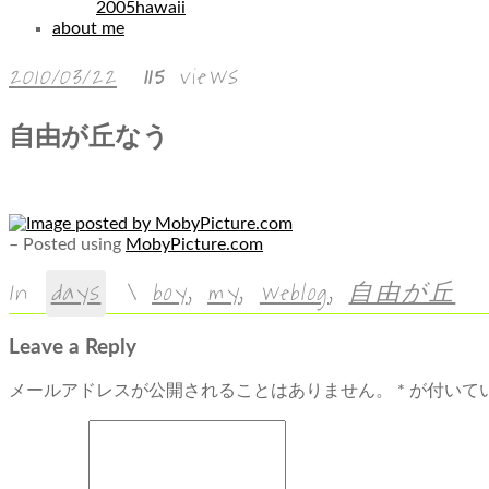
2005hawaii
about me
2010/03/22
115
views
自由が丘なう
– Posted using
MobyPicture.com
In
days
\
boy
,
my
,
weblog
,
自由が丘
Leave a Reply
メールアドレスが公開されることはありません。
*
が付いて