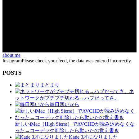
about me
InstagramPlease check your feed, the data was entered incorrectly.
POSTS
まとまり
ネ
ットワークがブチブチ切れる→ハブだってさ。
毎日寒いから
新しいiMac（High Sierra）でAVCHDが読み込めなくな
った→コーデック削除したら動いたの覚え書き
Katie 3才になりました