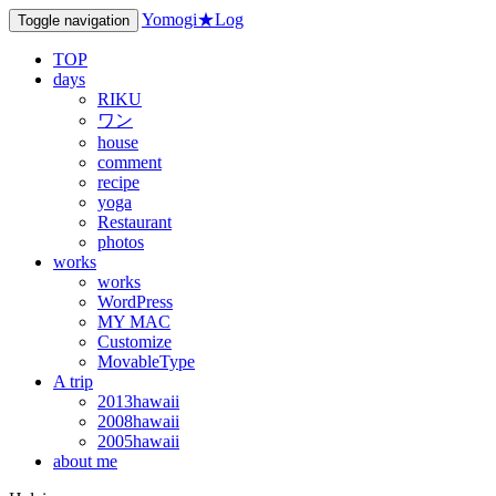
Yomogi★Log
Toggle navigation
TOP
days
RIKU
ワン
house
comment
recipe
yoga
Restaurant
photos
works
works
WordPress
MY MAC
Customize
MovableType
A trip
2013hawaii
2008hawaii
2005hawaii
about me