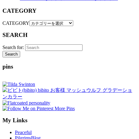
CATEGORY
CATEGORY
SEARCH
Search for:
Search
pins
More Pins
My Links
Peaceful
PilgrimsBlog