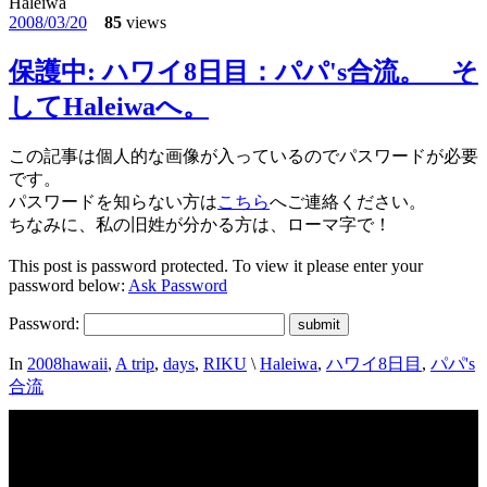
Haleiwa
2008/03/20
85
views
保護中: ハワイ8日目：パパ's合流。 そ
してHaleiwaへ。
この記事は個人的な画像が入っているのでパスワードが必要
です。
パスワードを知らない方は
こちら
へご連絡ください。
ちなみに、私の旧姓が分かる方は、ローマ字で！
This post is password protected. To view it please enter your
password below:
Ask Password
Password:
In
2008hawaii
,
A trip
,
days
,
RIKU
\
Haleiwa
,
ハワイ8日目
,
パパ's
合流